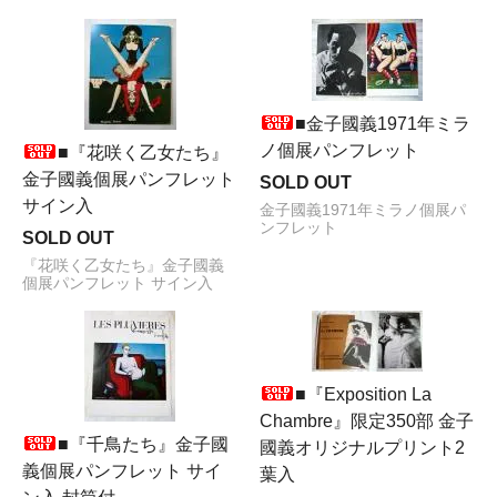
■金子國義1971年ミラ
ノ個展パンフレット
■『花咲く乙女たち』
金子國義個展パンフレット
SOLD OUT
サイン入
金子國義1971年ミラノ個展パ
ンフレット
SOLD OUT
『花咲く乙女たち』金子國義
個展パンフレット サイン入
■『Exposition La
Chambre』限定350部 金子
■『千鳥たち』金子國
國義オリジナルプリント2
義個展パンフレット サイ
葉入