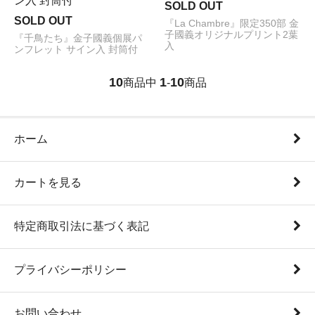
ン入 封筒付
SOLD OUT
SOLD OUT
『La Chambre』限定350部 金
子國義オリジナルプリント2葉
『千鳥たち』金子國義個展パ
入
ンフレット サイン入 封筒付
10
1
10
商品中
-
商品
ホーム
カートを見る
特定商取引法に基づく表記
プライバシーポリシー
お問い合わせ