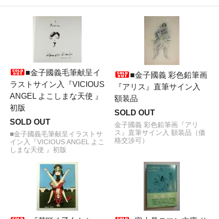
■金子國義毛筆献呈イ
■金子國義 彩色鉛筆画
ラストサイン入『VICIOUS
『アリス』直筆サイン入
ANGEL よこしまな天使 』
額装品
初版
SOLD OUT
SOLD OUT
金子國義 彩色鉛筆画『アリ
ス』直筆サイン入 額装品（価
■金子國義毛筆献呈イラストサ
格交渉可）
イン入『VICIOUS ANGEL よこ
しまな天使 』初版