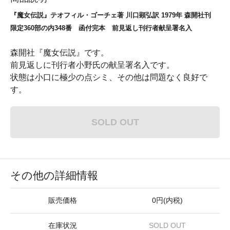
『魔女伝説』テオフィル・ゴーチェ著 川口顕弘訳 1979年 森開社刊
限定360部の内348番 函付完本 前見返し刊行者献呈署名入
森開社『魔女伝説』です。
前見返しに刊行者小野氏の献呈署名入です。
状態は小口に極少の点シミ、その他は問題なく良好で
す。
SOLD OUT
その他の詳細情報
販売価格
0円(内税)
在庫状況
SOLD OUT