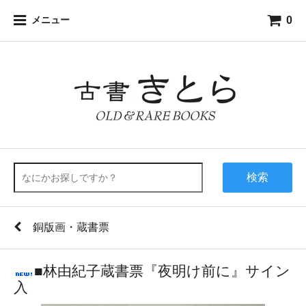
0
メニュー
検索
銅版画・蔵書票
■林由紀子蔵書票『夜明け前に』サイン
入