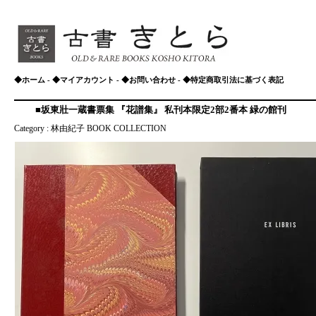
◆ホーム
-
◆マイアカウント
-
◆お問い合わせ
-
◆特定商取引法に基づく表記
■坂東壯一蔵書票集 『花譜集』 私刊本限定2部2番本 緑の館刊
Category :
林由紀子 BOOK COLLECTION