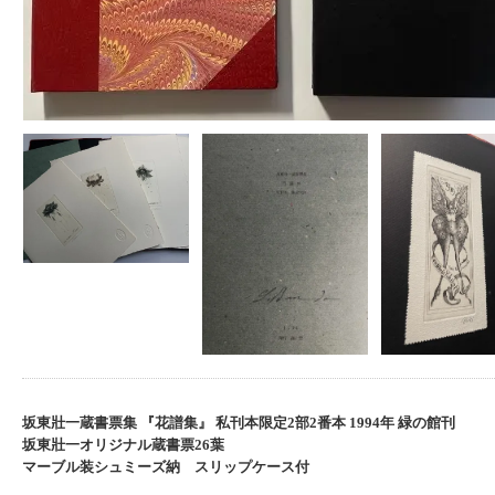
坂東壯一蔵書票集 『花譜集』 私刊本限定2部2番本 1994年 緑の館刊
坂東壯一オリジナル蔵書票26葉
マーブル装シュミーズ納 スリップケース付