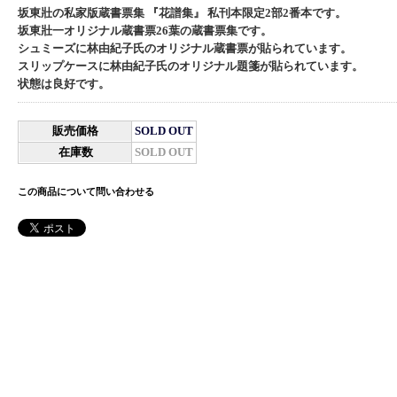
坂東壯の私家版蔵書票集 『花譜集』 私刊本限定2部2番本です。
坂東壯一オリジナル蔵書票26葉の蔵書票集です。
シュミーズに林由紀子氏のオリジナル蔵書票が貼られています。
スリップケースに林由紀子氏のオリジナル題箋が貼られています。
状態は良好です。
販売価格
SOLD OUT
在庫数
SOLD OUT
この商品について問い合わせる