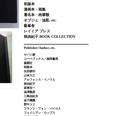
初版本
漫画本・画集
署名本・肉筆類
オブジェ・油彩, etc.
藍峯舎
レイミア プレス
林由紀子 BOOK COLLECTION
Publisher/Author, etc.
サバト館
コーベブックス／南柯書局
森開社
特装本
生田耕作
山本六三
アルフォンス・イノウエ
林由紀子
坂東壯一
澁澤龍彦
三島由紀夫
金子國義
野中ユリ
フランツ・フォン・バイロス
フェリシアン・ロップス