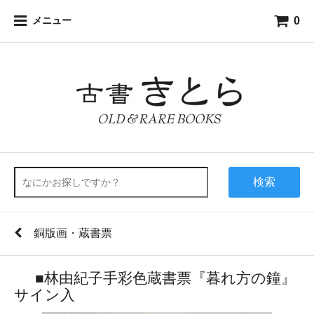
0
メニュー
検索
銅版画・蔵書票
■林由紀子手彩色蔵書票『暮れ方の鐘』
サイン入