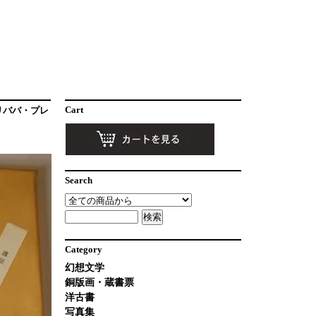
Cart
リババ・プレ
Search
Category
幻想文学
銅版画・蔵書票
洋古書
写真集