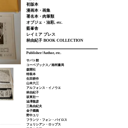
初版本
漫画本・画集
署名本・肉筆類
オブジェ・油彩, etc.
藍峯舎
レイミア プレス
林由紀子 BOOK COLLECTION
Publisher/Author, etc.
サバト館
コーベブックス／南柯書局
森開社
特装本
生田耕作
山本六三
アルフォンス・イノウエ
林由紀子
坂東壯一
澁澤龍彦
三島由紀夫
金子國義
野中ユリ
フランツ・フォン・バイロス
フェリシアン・ロップス