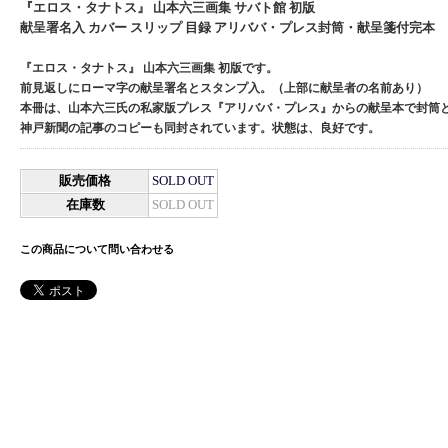
『エロス・タナトス』 山本六三画集 サバト館 初版
献呈署名入 カバー スリップ 目録 アリババ・プレス封筒・献呈箋付完本
『エロス・タナトス』 山本六三画集 初版です。
前見返しにローマ字の献呈署名とスタンプ入。（上部に献呈者の名前あり）
本冊は、山本六三氏の私家版プレス『アリババ・プレス』からの献呈本で封筒
神戸新聞の記事のコピーも同封されています。状態は、良好です。
販売価格
SOLD OUT
在庫数
SOLD OUT
この商品について問い合わせる