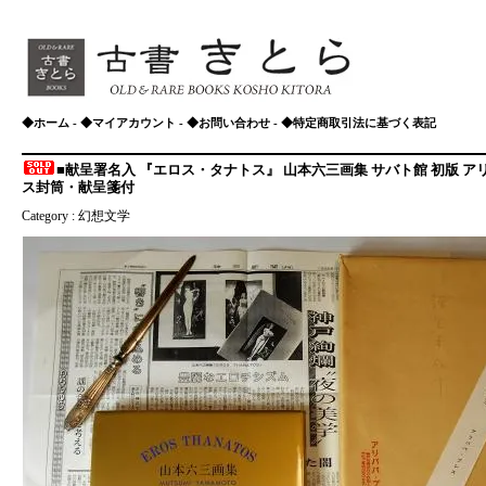
◆ホーム
-
◆マイアカウント
-
◆お問い合わせ
-
◆特定商取引法に基づく表記
■献呈署名入 『エロス・タナトス』 山本六三画集 サバト館 初版 ア
ス封筒・献呈箋付
Category :
幻想文学